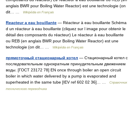
anglais BWR pour Boiling Water Reactor) est une technologie (on
dit… …
Wikipédia en Français
Reacteur a eau bouillante
— Réacteur à eau bouillante Schéma
d un réacteur à eau bouillante (cliquez sur l image pour obtenir le
détail des composants du réacteur) Le réacteur à eau bouillante
ou REB (en anglais BWR pour Boiling Water Reactor) est une
technologie (on dit… …
Wikipédia en Français
прямоточный стационарный котел
— Стационарный котел с
последовательным однократным принудительным движением
воды. [ГОСТ 23172 78] EN once through boiler an open circuit
boiler in which water delivered by a pump is evaporated and
superheated in the same tube [IEV ref 602 02 36]… …
Справочник
технического переводчика