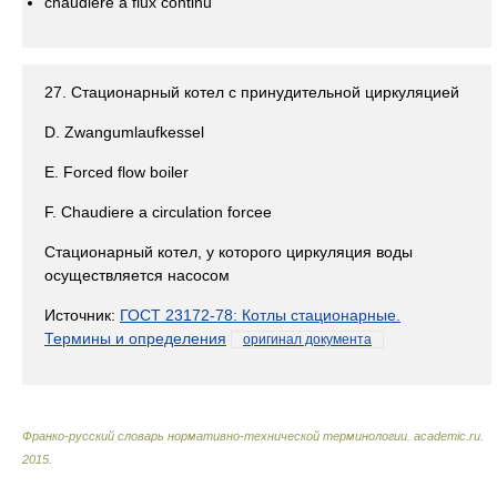
chaudière à flux continu
27. Стационарный котел с принудительной циркуляцией
D. Zwangumlaufkessel
E. Forced flow boiler
F. Chaudiere a circulation forcee
Стационарный котел, у которого циркуляция воды
осуществляется насосом
Источник:
ГОСТ 23172-78: Котлы стационарные.
Термины и определения
оригинал документа
Франко-русский словарь нормативно-технической терминологии
.
academic.ru
.
2015
.