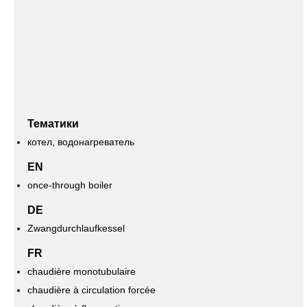
Тематики
котел, водонагреватель
EN
once-through boiler
DE
Zwangdurchlaufkessel
FR
chaudière monotubulaire
chaudière à circulation forcée