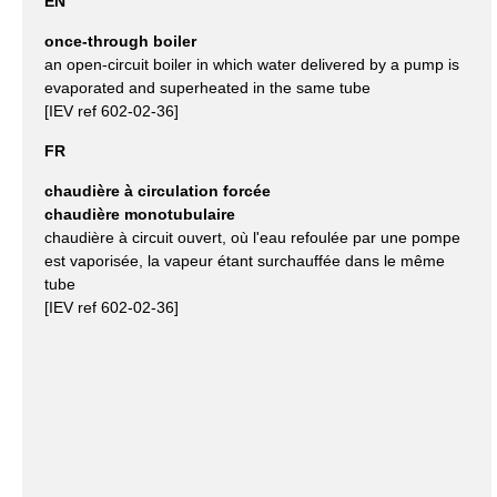
EN
once-through boiler
an open-circuit boiler in which water delivered by a pump is
evaporated and superheated in the same tube
[IEV ref 602-02-36]
FR
chaudière à circulation forcée
chaudière monotubulaire
chaudière à circuit ouvert, où l'eau refoulée par une pompe
est vaporisée, la vapeur étant surchauffée dans le même
tube
[IEV ref 602-02-36]