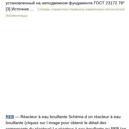
установленный на неподвижном фундаменте ГОСТ 23172 78*
[3] Источник …
Словарь-справочник терминов нормативно-технической
документации
REB
— Réacteur à eau bouillante Schéma d un réacteur à eau
bouillante (cliquez sur l image pour obtenir le détail des
composants du réacteur) Le réacteur à eau bouillante ou REB (en