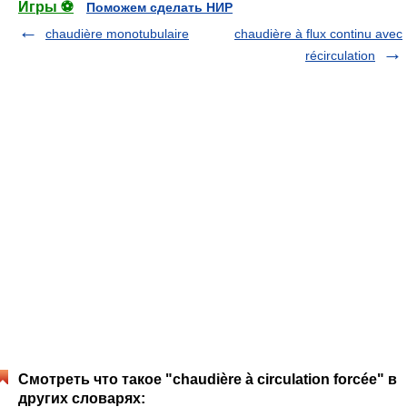
Игры ⚽
Поможем сделать НИР
chaudière monotubulaire
chaudière à flux continu avec
récirculation
Смотреть что такое "chaudière à circulation forcée" в
других словарях: